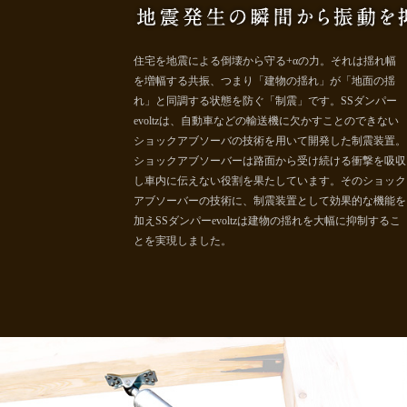
住宅を地震による倒壊から守る+αの力。それは揺れ幅
を増幅する共振、つまり「建物の揺れ」が「地面の揺
れ」と同調する状態を防ぐ「制震」です。SSダンパー
evoltzは、自動車などの輸送機に欠かすことのできない
ショックアブソーバの技術を用いて開発した制震装置。
ショックアブソーバーは路面から受け続ける衝撃を吸収
し車内に伝えない役割を果たしています。そのショック
アブソーバーの技術に、制震装置として効果的な機能を
加えSSダンパーevoltzは建物の揺れを大幅に抑制するこ
とを実現しました。