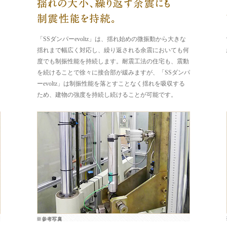
「SSダンパーevoltz」は、揺れ始めの微振動から大きな
揺れまで幅広く対応し、繰り返される余震においても何
度でも制振性能を持続します。耐震工法の住宅も、震動
を続けることで徐々に接合部が緩みますが、「SSダンパ
ーevoltz」は制振性能を落とすことなく揺れを吸収する
ため、建物の強度を持続し続けることが可能です。