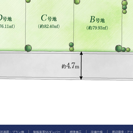
区画図・プラン例
制振装置SSダンパー
標準施工
設備仕様
周辺環境・アク