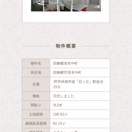
物件概要
物件名
四條畷清滝中町
所在地
四條畷市清滝中町
JR学研都市線『忍ヶ丘』駅徒歩
交通
15分
価格
完売しました
間取り
3LDK
土地面積
186.82㎡
建物延床面積
82.15㎡