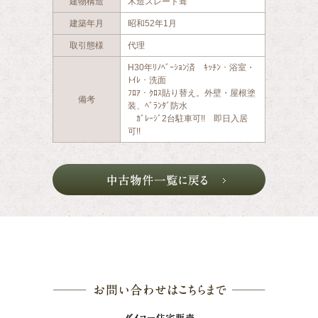
建物構造
木造スレート葺
建築年月
昭和52年1月
取引態様
代理
H30年ﾘﾉﾍﾞｰｼｮﾝ済 ｷｯﾁﾝ・浴室・
ﾄｲﾚ・洗面
ﾌﾛｱ・ｸﾛｽ貼り替え。外壁・屋根塗
備考
装、ﾍﾞﾗﾝﾀﾞ防水
ｶﾞﾚｰｼﾞ2台駐車可!! 即日入居
可!!
お問い合わ