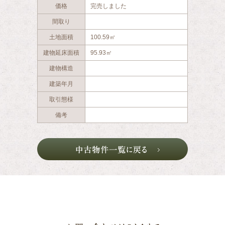
価格
完売しました
間取り
土地面積
100.59㎡
建物延床面積
95.93㎡
建物構造
建築年月
取引態様
備考