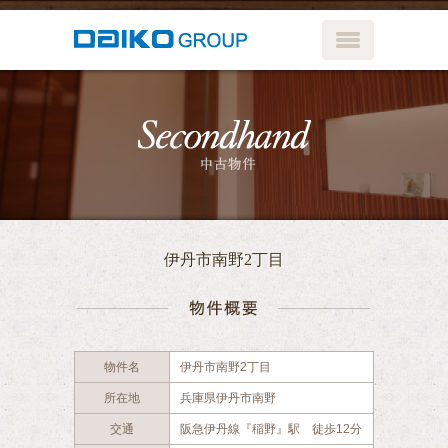
メニューボ
中古物件
伊丹市南野2丁目
物件概要
物件名
伊丹市南野2丁目
所在地
兵庫県伊丹市南野
交通
阪急伊丹線『稲野』駅 徒歩12分