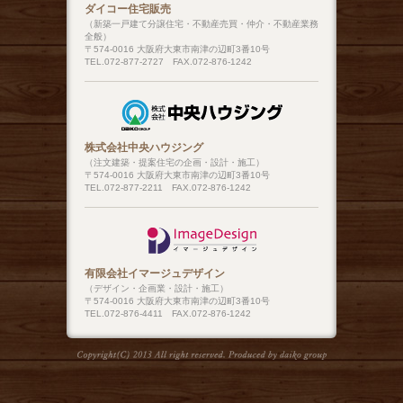
ダイコー住宅販売
（新築一戸建て分譲住宅・不動産売買・仲介・不動産業務
全般）
〒574-0016 大阪府大東市南津の辺町3番10号
TEL.072-877-2727 FAX.072-876-1242
株式会社中央ハウジング
（注文建築・提案住宅の企画・設計・施工）
〒574-0016 大阪府大東市南津の辺町3番10号
TEL.072-877-2211 FAX.072-876-1242
有限会社イマージュデザイン
（デザイン・企画業・設計・施工）
〒574-0016 大阪府大東市南津の辺町3番10号
TEL.072-876-4411 FAX.072-876-1242
Copyright(C) 2