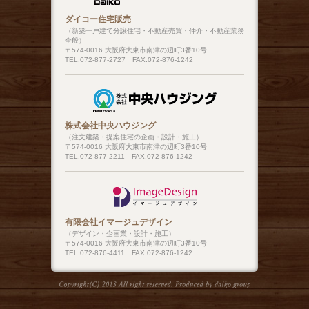
ダイコー住宅販売
（新築一戸建て分譲住宅・不動産売買・仲介・不動産業務
全般）
〒574-0016 大阪府大東市南津の辺町3番10号
TEL.072-877-2727 FAX.072-876-1242
株式会社中央ハウジング
（注文建築・提案住宅の企画・設計・施工）
〒574-0016 大阪府大東市南津の辺町3番10号
TEL.072-877-2211 FAX.072-876-1242
有限会社イマージュデザイン
（デザイン・企画業・設計・施工）
〒574-0016 大阪府大東市南津の辺町3番10号
TEL.072-876-4411 FAX.072-876-1242
Copyright(C) 2