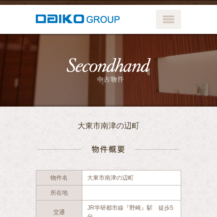
メニューボ
中古物件
大東市南津の辺町
物件概要
物件名
大東市南津の辺町
所在地
JR学研都市線『野崎』駅 徒歩5
交通
分