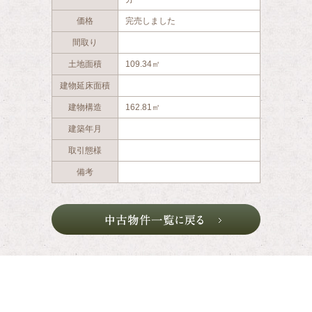
価格
完売しました
間取り
土地面積
109.34㎡
建物延床面積
建物構造
162.81㎡
建築年月
取引態様
備考