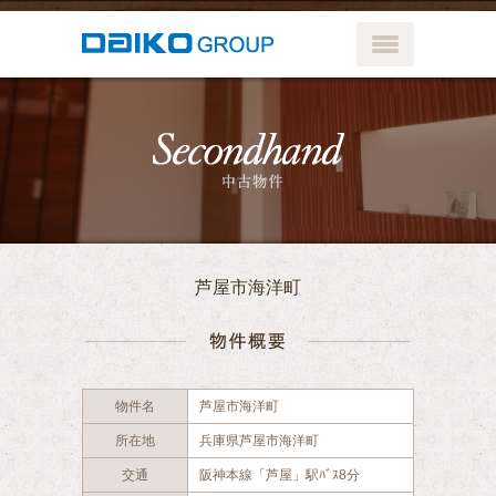
メニューボ
中古物件
芦屋市海洋町
物件概要
物件名
芦屋市海洋町
所在地
兵庫県芦屋市海洋町
交通
阪神本線「芦屋」駅ﾊﾞｽ8分