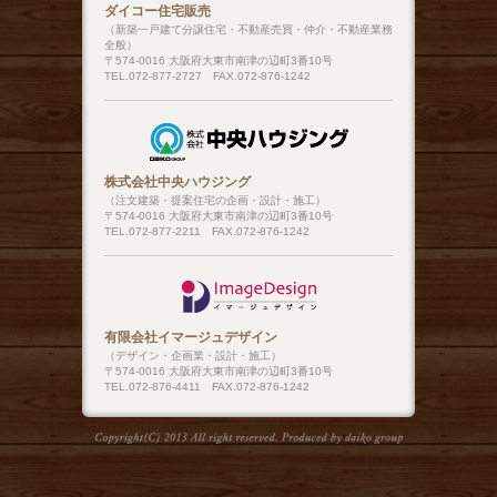
ダイコー住宅販売
（新築一戸建て分譲住宅・不動産売買・仲介・不動産業務
全般）
〒574-0016 大阪府大東市南津の辺町3番10号
TEL.072-877-2727 FAX.072-876-1242
株式会社中央ハウジング
（注文建築・提案住宅の企画・設計・施工）
〒574-0016 大阪府大東市南津の辺町3番10号
TEL.072-877-2211 FAX.072-876-1242
有限会社イマージュデザイン
（デザイン・企画業・設計・施工）
〒574-0016 大阪府大東市南津の辺町3番10号
TEL.072-876-4411 FAX.072-876-1242
Copyright(C) 2