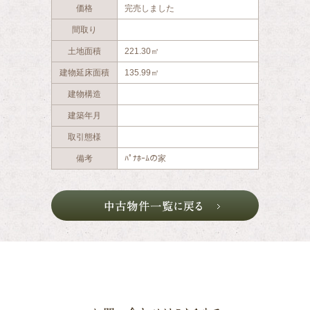
価格
完売しました
間取り
土地面積
221.30㎡
建物延床面積
135.99㎡
建物構造
建築年月
取引態様
備考
ﾊﾟﾅﾎｰﾑの家