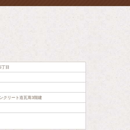
概要
6丁目
ンクリート造瓦葺3階建