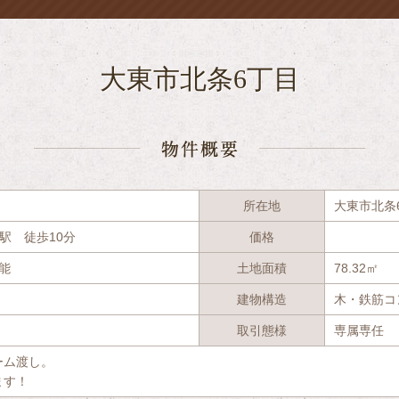
大東市北条6丁目
物件
所在地
大東市北条
駅 徒歩10分
価格
能
土地面積
78.32㎡
建物構造
木・鉄筋コ
取引態様
専属専任
ーム渡し。
ます！