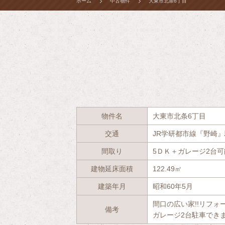
ホーム
中古物件
大東市北条6丁目
物件名
大東市北条6丁目
交通
JR学研都市線『野崎』
間取り
5ＤＫ＋ガレージ2台可
建物延床面積
122.49㎡
建築年月
昭和60年5月
間口の広い家!!リフォ
備考
ガレージ2台駐車でき