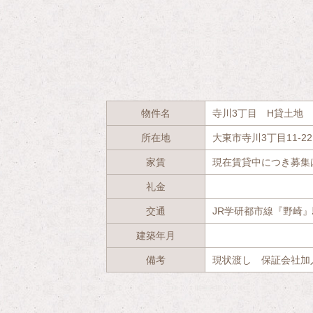
物件名
寺川3丁目 H貸土地 
所在地
大東市寺川3丁目11-2
家賃
現在賃貸中につき募集
礼金
交通
JR学研都市線『野崎』
建築年月
備考
現状渡し 保証会社加