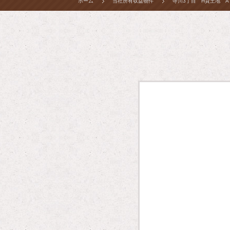
ホーム
当社所有収益物件
寺川3丁目 H貸土地 A