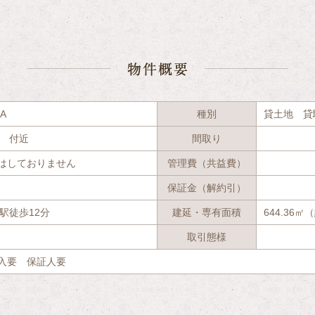
物件
A
種別
貸土地 貸
2 付近
間取り
はしておりません
管理費（共益費）
保証金（解約引）
駅徒歩12分
建延・専有面積
644.36㎡
取引態様
入要 保証人要