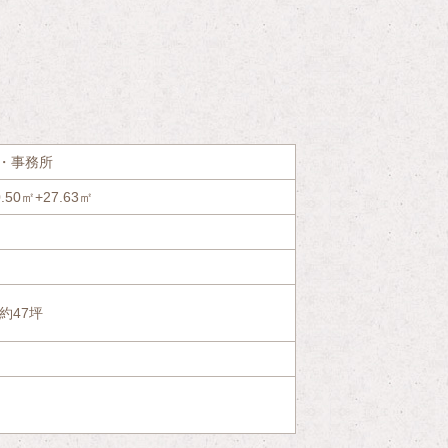
概要
・事務所
0.50㎡+27.63㎡
 約47坪