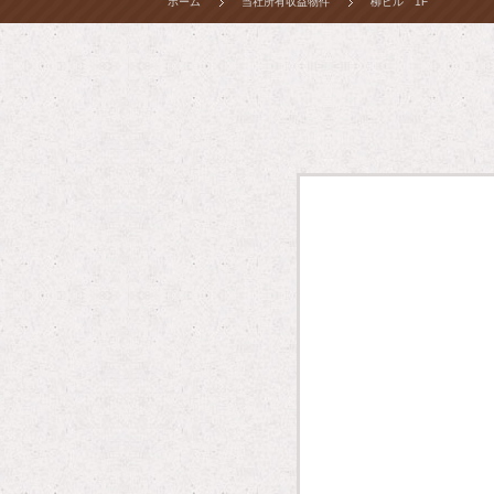
ホーム
当社所有収益物件
柳ビル 1F