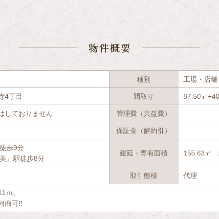
物件
種別
工場・店舗
寺4丁目
間取り
87.50㎡+4
はしておりません
管理費（共益費）
保証金（解約引）
徒歩9分
建延・専有面積
155.63㎡
美』駅徒歩8分
取引態様
代理
11ｍ。
商可!!