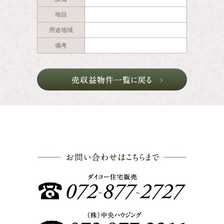
地目
用途地域
備考
お問い合わ