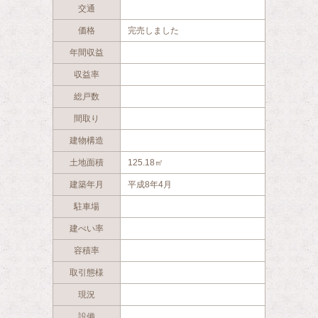
交通
価格
完売しました
年間収益
収益率
総戸数
間取り
建物構造
土地面積
125.18㎡
建築年月
平成8年4月
駐車場
建ぺい率
容積率
取引態様
現況
設備