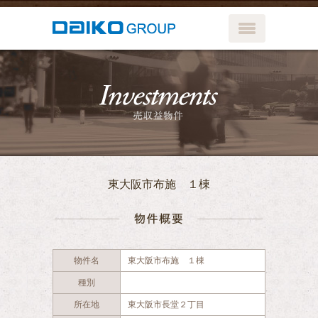
メニューボ
売収益物件
東大阪市布施 １棟
物件概要
物件名
東大阪市布施 １棟
種別
所在地
東大阪市長堂２丁目